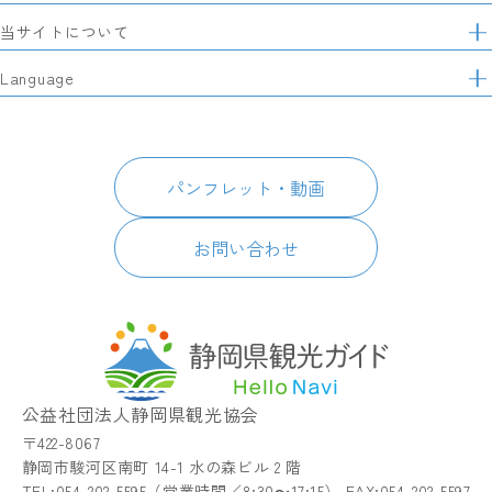
イ
特集
当サイトについて
ト
マ
レポート記事
静岡県観光協会について
Language
ッ
モデルコース
プ
パートナーズ会員
スポット・体験
日本語
このサイトについて
グルメ・お土産
English
パンフレット・動画
イベント
简体中文
パンフレット・動画
宿泊
繁體中文
アクセス
한국어
お問い合わせ
お知らせ
関連リンク
静岡県観光アプリ TIPS
公益社団法人静岡県観光協会
〒422-8067
静岡市駿河区南町 14-1 水の森ビル 2 階
TEL:054-202-5595（営業時間／8:30〜17:15） FAX:054-202-5597