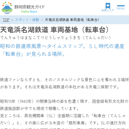
MENU
グ
お気に入り
ロ
TOP
スポット・体験
天竜浜名湖鉄道 車両基地（転車台）
パ
ー
天竜浜名湖鉄道 車両基地（転車台）
ン
バ
ク
ル
てんりゅうはまなこてつどうしゃりょうきち（てんしゃだい）
ズ
ナ
昭和の鉄道原風景へタイムスリップ。ＳＬ時代の遺産
リ
ビ
「転車台」が見られる場所。
ス
ゲ
ト
ー
シ
ョ
ン
鉄道ファンならずとも、そのノスタルジックな景色に心を奪われる場所
があります。それは天竜浜名湖鉄道の本社がある天竜二俣駅です。
昭和15年（1940年）の開業当時の姿を色濃く残す、国登録有形文化財の
鉄道施設群が今でも現役で稼働しています。
見どころは、蒸気機関車（SL）全盛期に活躍した「転車台（てんしゃ
だい）」と、その奥に広がる木造の「扇形車庫」です。SLの進行方向