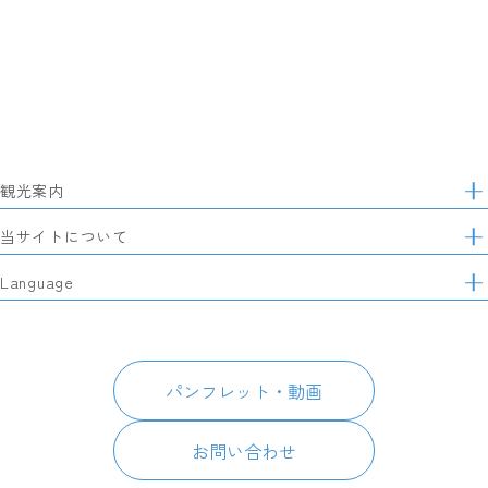
観光案内
サ
イ
特集
当サイトについて
ト
マ
レポート記事
静岡県観光協会について
Language
ッ
モデルコース
プ
パートナーズ会員
スポット・体験
日本語
このサイトについて
グルメ・お土産
English
パンフレット・動画
イベント
简体中文
パンフレット・動画
宿泊
繁體中文
アクセス
한국어
お問い合わせ
お知らせ