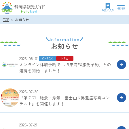
MENU
グ
お気に入り
ロ
TOP
お知らせ
パ
ー
ン
バ
ク
ル
Information
ズ
ナ
お知らせ
リ
ビ
お
ス
ゲ
2026-08-01
知
ト
CHECK
NEW
ー
オンライン体験予約で「JR東海EX旅先予約」との
ら
シ
連携を開始しました！
せ
ョ
一
ン
覧
2026-07-30
『第７回 絶景・秀景 富士山世界遺産写真コン
テスト』を開催します！
2026-07-21