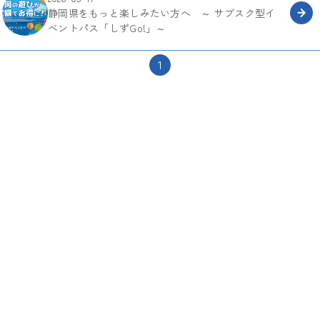
静岡県をもっと楽しみたい方へ ～ サブスク型イ
ベントパス「しずGo!」～
1
次
の
ペ
ー
ジ
へ