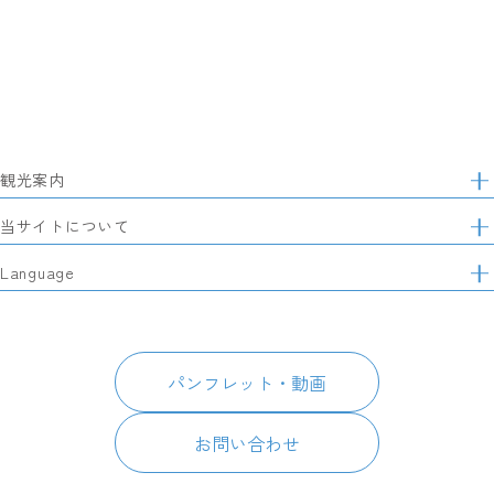
観光案内
サ
イ
特集
当サイトについて
ト
マ
レポート記事
静岡県観光協会について
Language
ッ
モデルコース
プ
パートナーズ会員
スポット・体験
日本語
このサイトについて
グルメ・お土産
English
パンフレット・動画
イベント
简体中文
パンフレット・動画
宿泊
繁體中文
アクセス
한국어
お問い合わせ
お知らせ
関連リンク