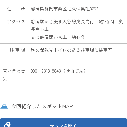
住 所
静岡県静岡市葵区足久保奥組3293
アクセス
静岡駅から美和大谷線奥長島行 約1時間 奥
長島下車
又は静岡駅から車 約45分
駐 車 場
足久保観光トイレのある駐車場に駐車可
問い合わせ
090‐7313-8843（勝山さん）
先
今回紹介したスポットMAP
マップを開く