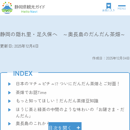
MENU
グ
お気に入り
ロ
TOP
レポート記事
静岡の隠れ里・足久保へ ～奥長島のだんだん茶畑～
パ
ー
ン
バ
静岡の隠れ里・足久保へ ～奥長島のだんだん茶畑～
ク
ル
ズ
ナ
更新日: 2025年12月4日
リ
ビ
ス
ゲ
作成日：2025年12月04日
ト
ー
シ
INDEX
ョ
ン
日本のマチュピチュ!? ついにだんだん茶畑とご対面！
茶畑でお話Time
もっと知ってほしい！だんだん茶畑豆知識
ほうじ茶と緑茶の中間のような味わいの「お陽さま・だ
んだん」
奥長島のこれから・・・
目次を開く