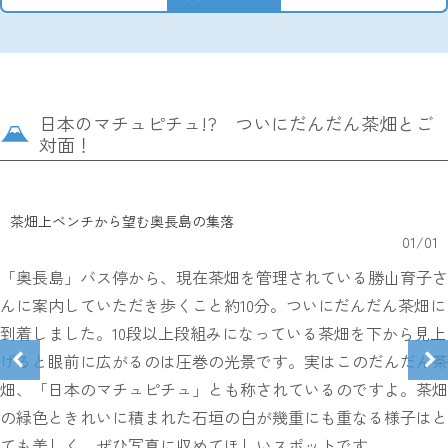
日本のマチュピチュ!? ついにだんだん茶畑とご
対面！
茶畑上ベンチから望む奥長島の集落
01
/
01
「奥長島」バス停から、現在茶畑を管理されている勝山育子さ
んに案内していただき歩くこと約10分。ついにだんだん茶畑に
到着しました。10段以上段組みになっている茶畑を下から見上
げると眼前に広がるのは圧巻の光景です。実はこのだんだん茶
畑、「日本のマチュピチュ」とも称されているのですよ。茶畑
の緑色ときれいに積まれた石垣の白が幾重にも重なる様子はと
ても美しく、ぜひ写真に収めてほしいスポットです。