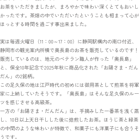
お茶をいただきましたが、まろやかで味わい深くとてもおいし
かったです。茶畑の中でいただいたということも相まって心が
ほっとする時間を過ごす事出来ました。
実は毎週火曜日（11：00～17：00）に静岡駅構内の南口付近、
静岡市の観光案内所横で奥長島のお茶を販売しているのです！
販売しているのは、地元のベテラン職人が作った「奥長島」
と、保全10年記念で2025年秋に商品化された「お陽さま・だん
だん」の2銘柄。
この足久保の地は江戸時代の初めには御用茶として煎茶を将軍
家に上納していたそうです。「奥長島」はそんな足久保のルー
ツを感じさせる高級茶。
一方の「お陽さま・だんだん」は、手摘みした一番茶を浅く蒸
し、10日以上天日干しした後に焙煎したお茶。ほうじ茶と緑茶
の中間のような味わいが特徴で、和菓子にも洋菓子にも合うそ
うです。