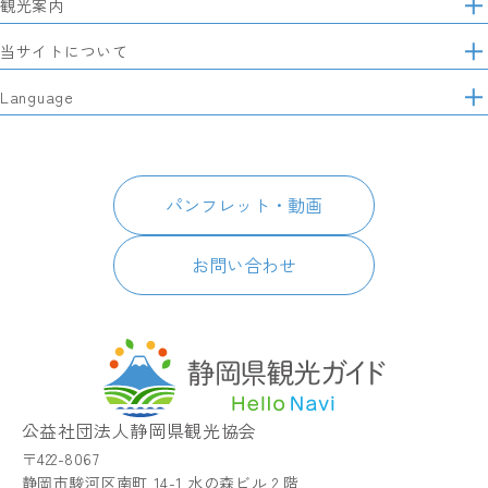
観光案内
サ
イ
特集
当サイトについて
ト
マ
レポート記事
静岡県観光協会について
Language
ッ
モデルコース
プ
パートナーズ会員
スポット・体験
日本語
このサイトについて
グルメ・お土産
English
パンフレット・動画
イベント
简体中文
パンフレット・動画
宿泊
繁體中文
アクセス
한국어
お問い合わせ
お知らせ
関連リンク
静岡県観光アプリ TIPS
公益社団法人静岡県観光協会
〒422-8067
静岡市駿河区南町 14-1 水の森ビル 2 階