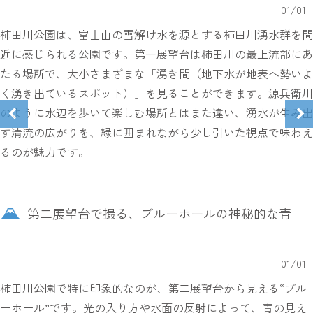
01
/
01
柿田川公園は、富士山の雪解け水を源とする柿田川湧水群を間
近に感じられる公園です。第一展望台は柿田川の最上流部にあ
たる場所で、大小さまざまな「湧き間（地下水が地表へ勢いよ
く湧き出ているスポット）」を見ることができます。源兵衛川
のように水辺を歩いて楽しむ場所とはまた違い、湧水が生み出
す清流の広がりを、緑に囲まれながら少し引いた視点で味わえ
るのが魅力です。
第二展望台で撮る、ブルーホールの神秘的な青
01
/
01
柿田川公園で特に印象的なのが、第二展望台から見える“ブル
ーホール”です。光の入り方や水面の反射によって、青の見え