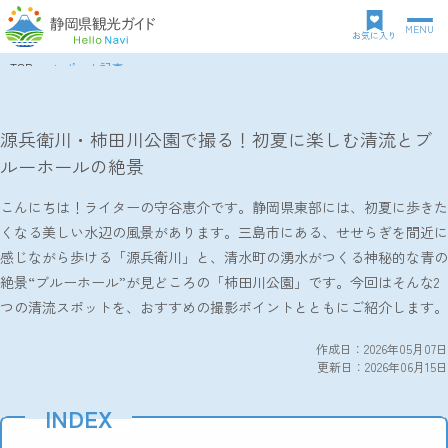
MENU
グ
お気に入り
ロ
TOP
レポート記事
ー
パ
源兵衛川・柿田川公園で撮る！初夏に楽しむ清流とブルーホールの絶景
バ
ン
ル
ク
源兵衛川・柿田川公園で撮る！初夏に楽しむ清流とブ
ナ
ズ
ルーホールの絶景
ビ
リ
ゲ
ス
ー
こんにちは！ライターの守谷恵介です。静岡県東部には、初夏に歩きた
ト
シ
くなる美しい水辺の風景があります。三島市にある、せせらぎを間近に
ョ
感じながら歩ける「源兵衛川」と、清水町の湧水がつくる神秘的な青の
ン
絶景“ブルーホール”が見どころの「柿田川公園」です。今回はそんな2
つの清流スポットを、おすすめの撮影ポイントとともにご紹介します。
作成日：2026年05月07日
更新日：2026年06月15日
INDEX