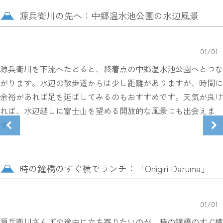
源兵衛川の先へ：中郷温水池公園の水辺風景
01
/
01
源兵衛川を下流へたどると、終着点の中郷温水池公園へとつな
がります。水辺の散歩道からは少し距離がありますが、時間に
余裕があれば足を延ばしてみるのもおすすめです。天気が良け
れば、水辺越しに富士山を望める開放的な風景にも出会えま
す。
時の鐘橋のすぐ横でランチ：「Onigiri Daruma」
01
/
01
源兵衛川さんぽの途中に立ち寄りたいのが、時の鐘橋のすぐ横