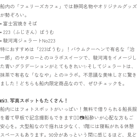
船内の「フェリーズカフェ」では静岡名物やオリジナルグッズ
が勢ぞろい。
• 富士宮焼きそば
• 223（ふじさん）ばうむ
• 駿河湾ジェラートNo223
特におすすめは「223ばうむ」！バウムクーヘンで有名な「治
一郎」のヤタローとのコラボスイーツで、駿河湾をイメージし
た青いグラデーションがとてもきれい✨そしてジェラートは、
抹茶で有名な「ななや」とのコラボ。不思議な美味しさに驚き
ました！どちらも船内限定商品なので、ぜひチェックを。
📸
3. 写真スポットもたくさん！
船内にはフォトスポットがいっぱい！無料で借りられる船長服
を着て甲板で記念撮影もできます👨‍✈️📷船酔いが心配な方もご
安心を。大型船なので揺れは少なく、1階には寝転がれる休憩
スペースもあります。90分があっという間に感じるほど、見ど