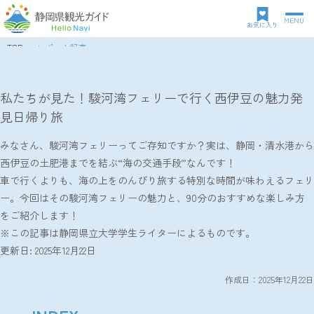
MENU
グ
お気に入り
ロ
TOP
レポート記事
ー
パ
私たちが見た！駿河湾フェリーで行く西伊豆の魅力発見日帰り旅
バ
ン
ル
ク
私たちが見た！駿河湾フェリーで行く西伊豆の魅力発
ナ
ズ
見日帰り旅
ビ
リ
ゲ
ス
ー
みなさん、駿河湾フェリーってご存知ですか？実は、静岡・清水港から
ト
シ
西伊豆の土肥港までを結ぶ“海の交通手段”なんです！
ョ
車で行くよりも、海の上をのんびり旅する特別な時間が味わえるフェリ
ン
ー。今回はその駿河湾フェリーの魅力と、90分のおすすめな楽しみ方
をご紹介します！
※この記事は静岡県立大学学生ライターによるものです。
更新日: 2025年12月22日
作成日：2025年12月22日