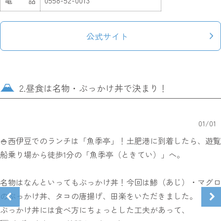
電 話
0558-52-0013
公式サイト
2.昼食は名物・ぶっかけ丼で決まり！
01
/
01
🍚西伊豆でのランチは「魚季亭」！土肥港に到着したら、遊覧
船乗り場から徒歩1分の「魚季亭（ときてい）」へ。
名物はなんといってもぶっかけ丼！今回は鯵（あじ）・マグロ
のぶっかけ丼、タコの唐揚げ、田楽をいただきました。
ぶっかけ丼には食べ方にちょっとした工夫があって、