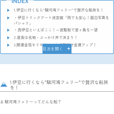
INDEX
1.伊豆に行くなら”駿河湾フェリー”で贅沢な船旅を！
・伊豆トリックアート迷宮館「雨でも安心！面白写真を
パシャリ」
・西伊豆といえばここ！～遊覧船で堂ヶ島を一望
2.昼食は名物・ぶっかけ丼で決まり！
3.開運金箔モリモリソフトで目指せ金運アップ！
目次を開く
1.伊豆に行くなら”駿河湾フェリー”で贅沢な船旅
を！
⚓ 駿河湾フェリーってどんな船？