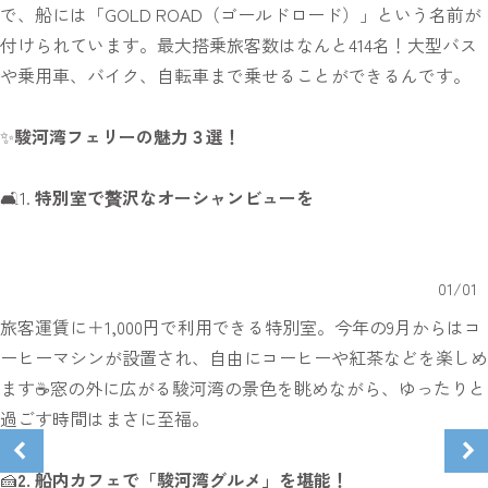
で、船には「GOLD ROAD（ゴールドロード）」という名前が
付けられています。最大搭乗旅客数はなんと414名！大型バス
や乗用車、バイク、自転車まで乗せることができるんです。
✨
駿河湾フェリーの魅力３選！
🛋️1.
特別室で贅沢なオーシャンビューを
01
/
01
旅客運賃に＋1,000円で利用できる特別室。今年の9月からはコ
ーヒーマシンが設置され、自由にコーヒーや紅茶などを楽しめ
ます☕窓の外に広がる駿河湾の景色を眺めながら、ゆったりと
過ごす時間はまさに至福。
🍰
2. 船内カフェで「駿河湾グルメ」を堪能！