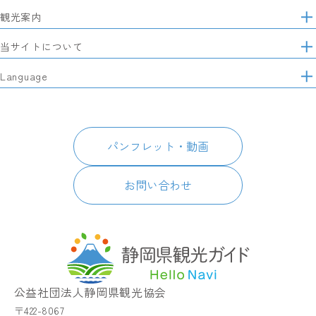
観光案内
サ
イ
特集
当サイトについて
ト
マ
レポート記事
静岡県観光協会について
Language
ッ
モデルコース
プ
パートナーズ会員
スポット・体験
日本語
このサイトについて
グルメ・お土産
English
パンフレット・動画
イベント
简体中文
パンフレット・動画
宿泊
繁體中文
アクセス
한국어
お問い合わせ
お知らせ
関連リンク
静岡県観光アプリ TIPS
公益社団法人静岡県観光協会
〒422-8067