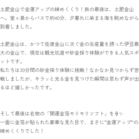
土肥金山で金運アップの締めくくり！旅の最後は、土肥金山
へ。堂ヶ島からバスで約40分、夕暮れに染まる海を眺めながら
到着しました。
土肥金山は、かつて佐渡金山に次ぐ金の生産量を誇った伊豆最
大の金山で、現在は観光坑道や砂金採り体験ができる人気スポ
ットです。
私たちは30分間の砂金採り体験に挑戦！なかなか見つからず苦
戦しましたが、キラッと光る金を見つけた瞬間は思わず声が出
るほど嬉しかったです。
そして最後は名物の「開運金箔モリモリソフト」を🍦✨
一面に金箔が貼られた豪華な見た目で、まさに“金運アップ”の
締めくくりでした！