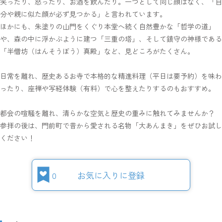
笑ったり、怒ったり、お酒を飲んだり。一つとして同じ顔はなく、「自
分や親に似た顔が必ず見つかる」と言われています。
ほかにも、朱塗りの山門をくぐり本堂へ続く自然豊かな「哲学の道」
や、森の中に浮かぶように建つ「三重の塔」、そして鎮守の神様である
「半僧坊（はんそうぼう）真殿」など、見どころがたくさん。
日常を離れ、歴史あるお寺で本格的な精進料理（平日は要予約）を味わ
ったり、座禅や写経体験（有料）で心を整えたりするのもおすすめ。
都会の喧騒を離れ、清らかな空気と歴史の重みに触れてみませんか？
参拝の後は、門前町で昔から愛される名物「大あんまき」をぜひお試し
ください！
0
お気に入りに登録