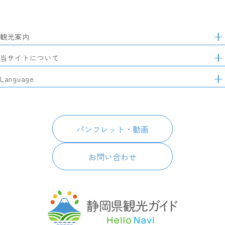
観光案内
サ
イ
特集
当サイトについて
ト
マ
レポート記事
静岡県観光協会について
Language
ッ
モデルコース
プ
パートナーズ会員
スポット・体験
日本語
このサイトについて
グルメ・お土産
English
パンフレット・動画
イベント
简体中文
パンフレット・動画
宿泊
繁體中文
アクセス
한국어
お問い合わせ
お知らせ
関連リンク
静岡県観光アプリ TIPS