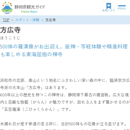
MENU
グ
お気に入り
ロ
TOP
スポット・体験
方広寺
パ
ー
方広寺
ン
バ
ク
ル
ほうこうじ
ズ
ナ
500体の羅漢像がお出迎え。座禅・写経体験や精進料理
リ
ビ
も楽しめる東海屈指の禅寺
ス
ゲ
ト
ー
シ
ョ
ン
浜松市の北部、奥山という地名にふさわしい深い森の中に、臨済宗方広
寺派の大本山「方広寺」はあります。
600年以上の歴史を持つこの禅寺は、静岡県下最古の建造物。広大な境
内と荘厳な伽藍（がらん）が魅力ですが、訪れる人をまず驚かせるのが
「五百羅漢（ごひゃくらかん）」です。
木漏れ日が差す参道の至る所に、合計500体もの石像が立ち並びます。