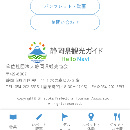
イベント
简体中文
パンフレット・動画
宿泊
繁體中文
アクセス
한국어
お問い合わせ
お知らせ
関連リンク
静岡県観光アプリ TIPS
公益社団法人静岡県観光協会
〒422-8067
静岡市駿河区南町 14-1 水の森ビル 2 階
TEL:054-202-5595（営業時間／8:30〜17:15） FAX:054-202-5597
copyright© Shizuoka Prefectural Tourism Association.
All rights reserved.
レポート
モデル
スポット・
グルメ・
特集
記事
コース
体験
お土産