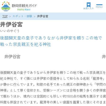
MENU
グ
お気に入り
ロ
TOP
スポット・体験
井伊谷宮
パ
ー
井伊谷宮
ン
バ
ク
ル
いいのやぐう
ズ
ナ
後醍醐天皇の皇子でありながら井伊家を頼りこの地で
リ
ビ
戦った宗良親王を祀る神社
ス
ゲ
ト
ー
シ
井伊谷宮
井
ョ
ン
後醍醐天皇の皇子でありながら井伊家を頼りこの地で戦った宗良親王を
祀る神社で、すぐ隣には井伊家の菩提寺として知られる名刹「龍潭寺」
が静かに佇んでいます。和歌の名手であった親王の御神徳から「学問の
神様」として厚く信仰され、受験シーズンには合格を願う多くの参拝客
で賑わうほか、境内には全国的にも珍しい約1500点の絵馬を展示する資
料館も併設されています。龍潭寺の美しい庭園を鑑賞した後にそのまま