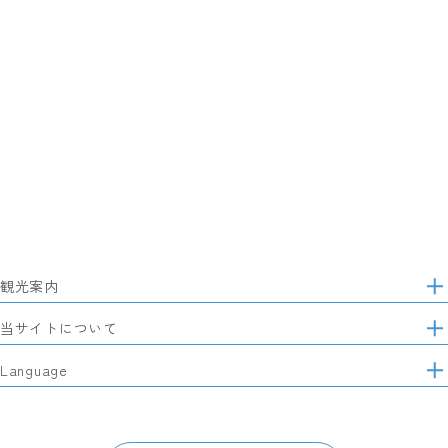
観光案内
サ
イ
特集
当サイトについて
ト
マ
レポート記事
静岡県観光協会について
Language
ッ
モデルコース
プ
パートナーズ会員
スポット・体験
日本語
このサイトについて
グルメ・お土産
English
パンフレット・動画