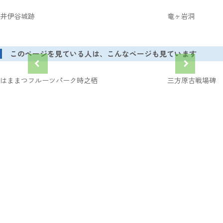
井伊谷城跡
竜ヶ岩洞
このページを見ている人は、こんなページも見ています
はままつフルーツパーク時之栖
三方原古戦場碑