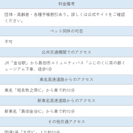
料金備考
団体・高齢者・各種手帳割引あり。詳しくは公式サイトをご確認
ください。
ペット同伴の可否
不可
公共交通機関でのアクセス
JR「金谷駅」から島田市コミュニティバス「ふじのくに茶の都ミ
ュージアム下車、徒歩1分
東名高速道路からのアクセス
東名「相良牧之原IC」から車で約10分
新東名高速道路からのアクセス
新東名「島田金谷IC」から車で約10分
その他交通アクセス
国道1号「大代IC」より約10分