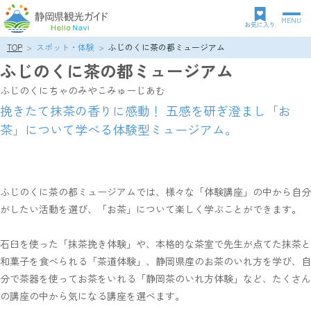
MENU
グ
お気に入り
ロ
TOP
スポット・体験
ふじのくに茶の都ミュージアム
パ
ー
ふじのくに茶の都ミュージアム
ン
バ
ク
ル
ふじのくにちゃのみやこみゅーじあむ
ズ
ナ
挽きたて抹茶の香りに感動！ 五感を研ぎ澄まし「お
リ
ビ
茶」について学べる体験型ミュージアム。
ス
ゲ
ト
ー
シ
ョ
ン
ふじのくに茶の都ミュージアムでは、様々な「体験講座」の中から自分
がしたい活動を選び、「お茶」について楽しく学ぶことができます。
石臼を使った「抹茶挽き体験」や、本格的な茶室で先生が点てた抹茶と
和菓子を食べられる「茶道体験」、静岡県産のお茶のいれ方を学び、自
分で茶器を使ってお茶をいれる「静岡茶のいれ方体験」など、たくさん
の講座の中から気になる講座を選べます。