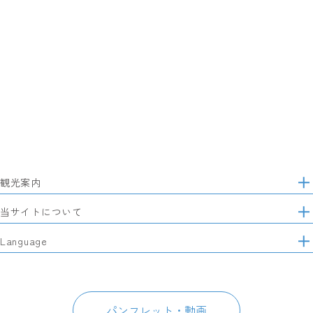
観光案内
サ
イ
特集
当サイトについて
ト
マ
レポート記事
静岡県観光協会について
Language
ッ
モデルコース
プ
パートナーズ会員
スポット・体験
日本語
このサイトについて
グルメ・お土産
English
パンフレット・動画
イベント
简体中文
パンフレット・動画