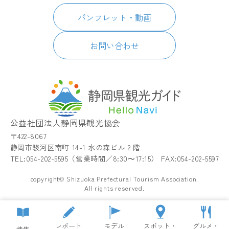
English
パンフレット・動画
イベント
简体中文
パンフレット・動画
宿泊
繁體中文
アクセス
한국어
お問い合わせ
お知らせ
関連リンク
静岡県観光アプリ TIPS
公益社団法人静岡県観光協会
〒422-8067
静岡市駿河区南町 14-1 水の森ビル 2 階
TEL:054-202-5595（営業時間／8:30〜17:15） FAX:054-202-5597
copyright© Shizuoka Prefectural Tourism Association.
All rights reserved.
レポート
モデル
スポット・
グルメ・