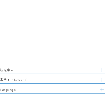
観光案内
サ
イ
特集
当サイトについて
ト
マ
レポート記事
静岡県観光協会について
Language
ッ
モデルコース
プ
パートナーズ会員
スポット・体験
日本語
このサイトについて
グルメ・お土産