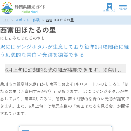
MENU
グ
お気に入り
ロ
TOP
スポット・体験
西富田ほたるの里
パ
ー
西富田ほたるの里
ン
バ
ク
ル
にしとみたほたるのさと
ズ
ナ
沢にはゲンジボタルが生息しており毎年6月頃闇夜に舞
リ
ビ
う幻想的な青白い光跡を鑑賞できる
ス
ゲ
ト
ー
シ
6月上旬に幻想的な光の舞が堪能できます。※菊川市
ョ
は「ホタル保護条例」を定めています。ホタルやその
ン
幼虫、カワニナを捕獲することは禁止されています。
菊川市の最高峰火剣山から南西におよそ1キロメートルのところに「ほ
たるの里（西富田すみが谷）」があります。 沢にはゲンジボタルが生
息しており、毎年6月ごろに、闇夜に舞う幻想的な青白い光跡が鑑賞で
きます。また、6月上旬には地元主催の「富田ほたるを見る会」が開催
されています。