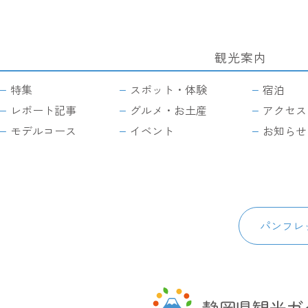
観光案内
サ
イ
特集
スポット・体験
宿泊
ト
マ
レポート記事
グルメ・お土産
アクセス
ッ
モデルコース
イベント
お知らせ
プ
パンフレ