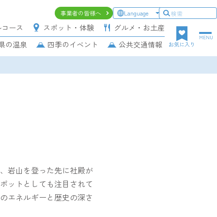
ヘ
事業者の皆様へ
Language
ッ
ルコース
スポット・体験
グルメ・お土産
ダ
MENU
県の温泉
四季のイベント
公共交通情報
ー
お気に入り
上
段
ナ
ビ
ゲ
ー
シ
ョ
ン
、岩山を登った先に社殿が
ポットとしても注目されて
のエネルギーと歴史の深さ