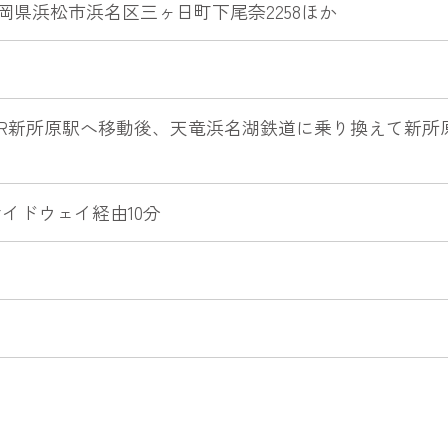
4 静岡県浜松市浜名区三ヶ日町下尾奈2258ほか
JR新所原駅へ移動後、天竜浜名湖鉄道に乗り換えて新所
。
イドウェイ経由10分