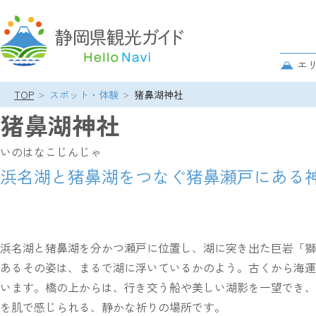
グ
ロ
サ
エ
ー
ブ
バ
TOP
スポット・体験
猪鼻湖神社
ナ
パ
ル
ビ
猪鼻湖神社
ン
ナ
ゲ
ク
ビ
ー
いのはなこじんじゃ
ズ
ゲ
シ
リ
浜名湖と猪鼻湖をつなぐ猪鼻瀬戸にある
ー
ョ
ス
シ
ン
ト
ョ
ン
浜名湖と猪鼻湖を分かつ瀬戸に位置し、湖に突き出た巨岩「獅
あるその姿は、まるで湖に浮いているかのよう。古くから海運
います。橋の上からは、行き交う船や美しい湖影を一望でき、
を肌で感じられる、静かな祈りの場所です。