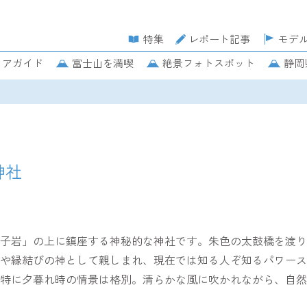
特集
レポート記事
モデ
リアガイド
富士山を満喫
絶景フォトスポット
静岡
神社
子岩」の上に鎮座する神秘的な神社です。朱色の太鼓橋を渡り
や縁結びの神として親しまれ、現在では知る人ぞ知るパワース
特に夕暮れ時の情景は格別。清らかな風に吹かれながら、自然