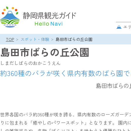
グ
ロ
サ
エ
ー
ブ
バ
TOP
スポット・体験
島田市ばらの丘公園
ナ
パ
ル
ビ
島田市ばらの丘公園
ン
ナ
ゲ
ク
ビ
ー
しまだしばらのおかこうえん
ズ
ゲ
シ
リ
約360種のバラが咲く県内有数のばら園
ー
ョ
ス
シ
ン
島田市ばらの
ト
ョ
ン
世界各国のバラ約360種が咲き誇る、県内有数のローズガー
りに包まれる「癒やしのパワースポット」となります。 園内
しの雑貨巡りや、名物「ばらソフト」を味わうと優雅なひとと