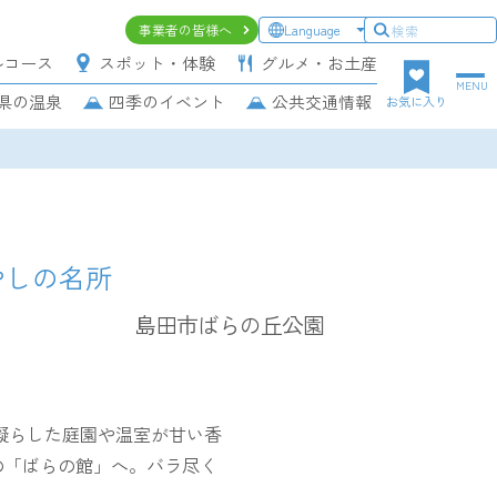
ヘ
事業者の皆様へ
Language
ッ
ルコース
スポット・体験
グルメ・お土産
ダ
MENU
県の温泉
四季のイベント
公共交通情報
ー
お気に入り
上
段
ナ
ビ
ゲ
ー
やしの名所
シ
ョ
島田市ばらの丘公園
ン
凝らした庭園や温室が甘い香
の「ばらの館」へ。バラ尽く