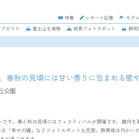
特集
レポート記事
モデ
リアガイド
富士山を満喫
絶景フォトスポット
静岡
で、春秋の見頃には甘い香りに包まれる癒
丘公園
デンです。春と秋の見頃にはフェスティバルが開催され、趣向を
には「幸せの鐘」などフォトスポットも充実。散策後は向かい
きが過ごせます。