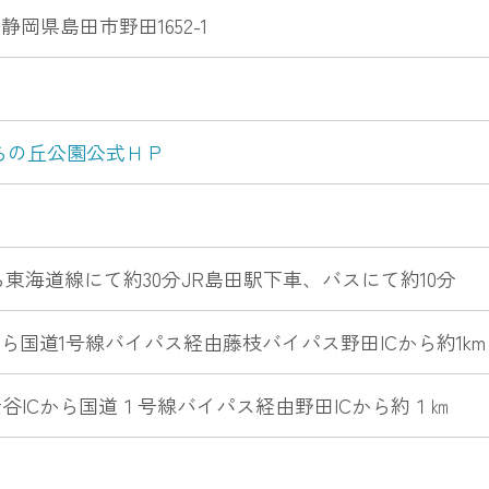
7 静岡県島田市野田1652-1
らの丘公園公式ＨＰ
ら東海道線にて約30分JR島田駅下車、バスにて約10分
から国道1号線バイパス経由藤枝バイパス野田ICから約1km
谷ICから国道１号線バイパス経由野田ICから約１㎞