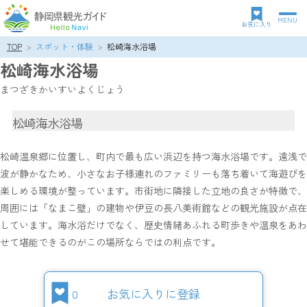
MENU
グ
お気に入り
ロ
TOP
スポット・体験
松崎海水浴場
パ
ー
松崎海水浴場
ン
バ
ク
ル
まつざきかいすいよくじょう
ズ
ナ
リ
ビ
松崎海水浴場
ス
ゲ
ト
ー
シ
松崎温泉郷に位置し、町内で最も広い浜辺を持つ海水浴場です。遠浅で
ョ
波が静かなため、小さなお子様連れのファミリーも落ち着いて海遊びを
ン
楽しめる環境が整っています。市街地に隣接した立地の良さが特徴で、
周囲には「なまこ壁」の建物や伊豆の長八美術館などの観光施設が点在
しています。海水浴だけでなく、歴史情緒あふれる町歩きや温泉をあわ
せて堪能できるのがこの場所ならではの利点です。
0
お気に入りに登録