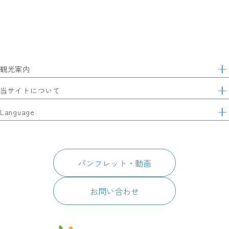
観光案内
サ
イ
特集
当サイトについて
ト
マ
レポート記事
静岡県観光協会について
Language
ッ
モデルコース
プ
パートナーズ会員
スポット・体験
日本語
このサイトについて
グルメ・お土産
English
パンフレット・動画
イベント
简体中文
パンフレット・動画
宿泊
繁體中文
アクセス
한국어
お問い合わせ
お知らせ
関連リンク
静岡県観光アプリ TIPS