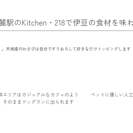
のKitchen・218で伊豆の食材を味
」。天城産のわさびは自分ですりおろして好きなだけトッピングします
伴エリアはカジュアルなカフェのよう
ペットに優しい人
。そのままドッグランに出られます