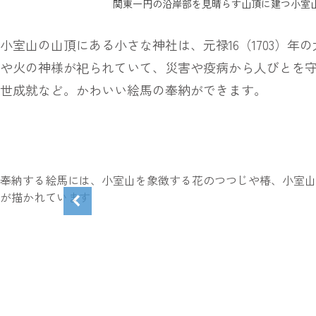
関東一円の沿岸部を見晴らす山頂に建つ小室
小室山の山頂にある小さな神社は、元禄16（1703）
や火の神様が祀られていて、災害や疫病から人びとを
世成就など。かわいい絵馬の奉納ができます。
奉納する絵馬には、小室山を象徴する花のつつじや椿、小室山
が描かれています