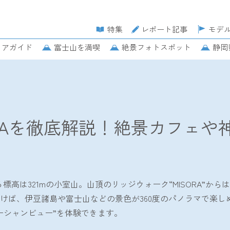
特集
レポート記事
モデ
リアガイド
富士山を満喫
絶景フォトスポット
静岡
説！絶景カフェや神社もご紹介します
RAを徹底解説！絶景カフェや
標高は321mの小室山。山頂のリッジウォーク“MISORA”か
、伊豆諸島や富士山などの景色が360度のパノラマで楽しめます
ーシャンビュー”を体験できます。