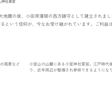
山神社奥宮
年の大地震の後、小田原藩領の西方鎮守として建立されま
守るという信仰が、今なお受け継がれています。ご利益
の風景など
小室山の山麓にある小室神社里宮。江戸時代
り、近年周辺が整備され参拝できるようにな