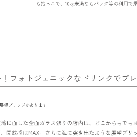
ら抱っこで、10㎏未満ならバック等の利用で
ビュー！フォトジェニックなドリンクでブ
ける展望ブリッジがあります
21。相模湾に面した全面ガラス張りの店内は、どこからもで
、開放感はMAX。さらに海に突き出たような展望ブリ