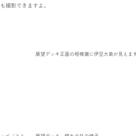
真も撮影できますよ。
展望デッキ正面の相模灘に伊豆大島が見えま
ラッペ（スト
展望デッキ 晴れの日の様子