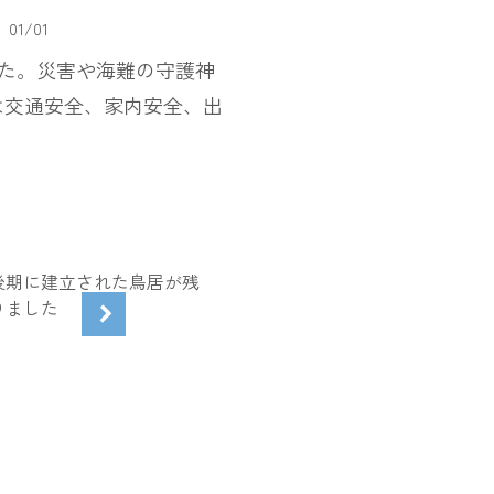
01
/
01
した。災害や海難の守護神
は交通安全、家内安全、出
後期に建立された鳥居が残
りました