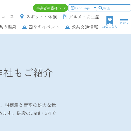
ヘ
事業者の皆様へ
Language
ッ
ルコース
スポット・体験
グルメ・お土産
ダ
MENU
県の温泉
四季のイベント
公共交通情報
ー
お気に入り
上
段
ナ
ビ
ゲ
神社もご紹介
ー
シ
ョ
ン
らは、相模灘と青空の雄大な景
。併設のCafé・321で