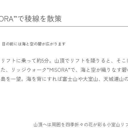
ORA”で稜線を散策
。目の前には海と空の碧が広がります
リフトに乗って約5分。山頂でリフトを降りると、そこ
、リッジウォーク“MISORA”で、海と空が織りなす
島を一望。海を背にすれば富士山や大室山、天城連山の山
山頂へは周囲を四季折々の花が彩る小室山リフ