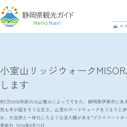
グ
ロ
サ
エ
ー
ブ
バ
TOP
レポート記事
小室山リッジウォークMISORAを徹底解
ナ
パ
ル
ビ
ン
ナ
ゲ
ク
ビ
ー
ズ
ゲ
シ
小室山リッジウォークMISO
リ
ー
ョ
ス
シ
ン
します
ト
ョ
ン
約1万6000年前の火山噴火によってできた、静岡県伊東市にある
色も手が届きそうな近さ。山頂のボードウォークをぐるりと歩けば
は、大自然と一体化したような没入観がある“プライベートオ
更新日: 2024年8月21日