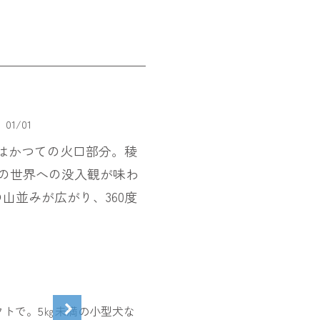
01
/
01
はかつての火口部分。稜
碧の世界への没入観が味わ
並みが広がり、360度
トで。5㎏未満の小型犬な