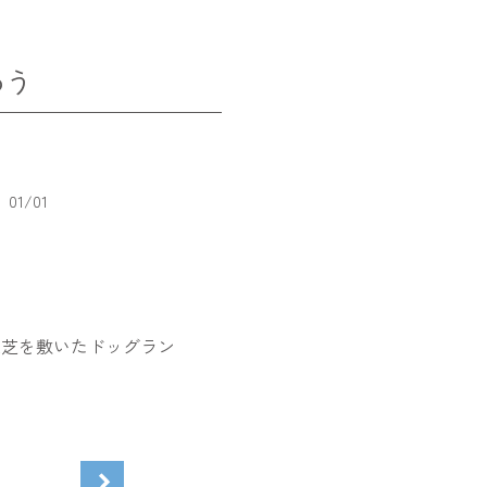
わう
01
/
01
工芝を敷いたドッグラン