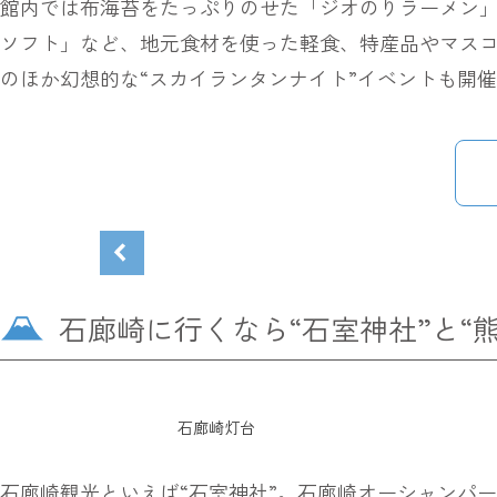
館内では布海苔をたっぷりのせた「ジオのりラーメン
ソフト」など、地元食材を使った軽食、特産品やマスコ
のほか幻想的な“スカイランタンナイト”イベントも開
石廊崎に行くなら“石室神社”と“熊
石廊崎灯台
石廊崎観光といえば“石室神社”。石廊崎オーシャンパ