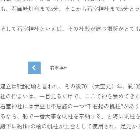
も、石廊崎灯台まで5分、そこから石室神社まで5分と
そして石室神社といえば、その社殿が建つ場所がとて
石室神社
建立は5世紀頃と言われ、その後701（大宝元）年、約
社の佇まいは、一目見るだけで、ここで神を崇めてき
石室神社には伊豆七不思議の一つ“千石船の帆柱”があ
るなら、船で一番大事な帆柱を奉納する」と海に帆柱を
殿下に約11mの檜の帆柱が土台として使用され、足元