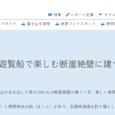
特集
レポート記事
モデ
リアガイド
富士山を満喫
絶景フォトスポット
静岡
む断崖絶壁に建つ石室神社の眺めも必見！
遊覧船で楽しむ断崖絶壁に建
山が生み出した高さ100mもの断崖絶壁が続く一方、美しい海
）と熊野神社の祠（ほこら）があり、石廊崎漁港は釣り場とし