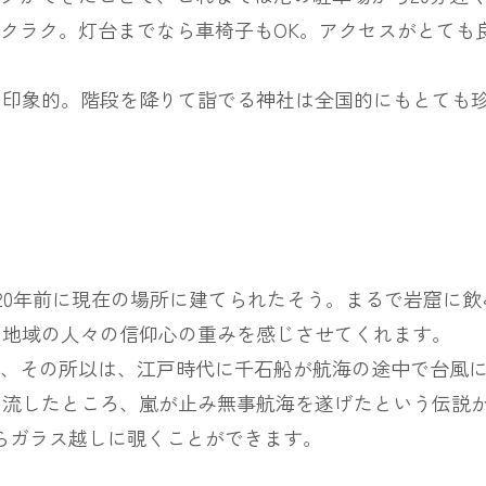
ラクラク。灯台までなら車椅子もOK。アクセスがとても
も印象的。階段を降りて詣でる神社は全国的にもとても
1320年前に現在の場所に建てられたそう。まるで岩窟に
た地域の人々の信仰心の重みを感じさせてくれます。
り、その所以は、江戸時代に千石船が航海の途中で台風
流したところ、嵐が止み無事航海を遂げたという伝説か
からガラス越しに覗くことができます。