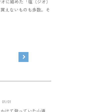
ジオに絡めた「塩（ジオ）
か買えないものも多数。そ
01
/
01
くかけて登っていた山道