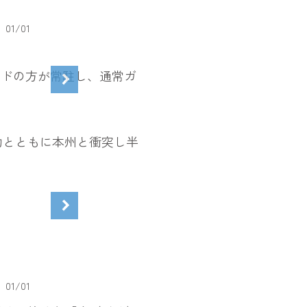
01
/
01
イドの方が常駐し、通常ガ
動とともに本州と衝突し半
01
/
01