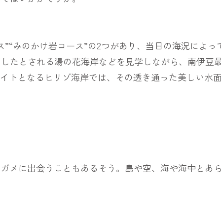
”“みのかけ岩コース”の2つがあり、当日の海況によっ
出したとされる湯の花海岸などを見学しながら、南伊豆
ライトとなるヒリゾ海岸では、その透き通った美しい水
ミガメに出会うこともあるそう。島や空、海や海中とあ