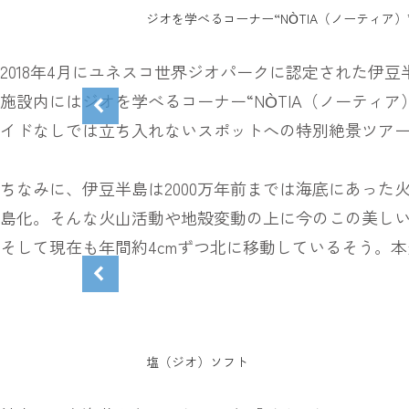
ジオを学べるコーナー“NÒTIA（ノーティア）
2018年4月にユネスコ世界ジオパークに認定された伊豆
施設内にはジオを学べるコーナー“NÒTIA（ノーティ
イドなしでは立ち入れないスポットへの特別絶景ツア
ちなみに、伊豆半島は2000万年前までは海底にあっ
島化。そんな火山活動や地殻変動の上に今のこの美し
そして現在も年間約4cmずつ北に移動しているそう。本
塩（ジオ）ソフト