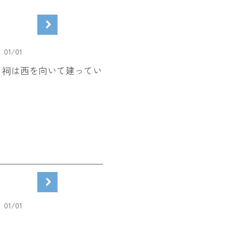
01
/
01
と祠は西を向いて建ってい
01
/
01