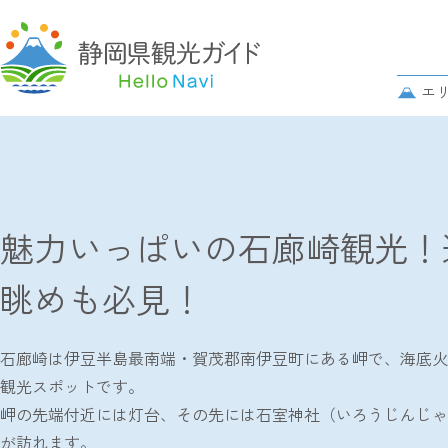
グ
ロ
サ
エ
ー
ブ
バ
TOP
レポート記事
魅力いっぱいの石廊崎観光！遊覧船で楽し
ナ
パ
ル
ビ
ン
ナ
ゲ
ク
ビ
ー
ズ
ゲ
シ
魅力いっぱいの石廊崎観光！
リ
ー
ョ
ス
シ
ン
眺めも必見！
ト
ョ
ン
石廊崎は伊豆半島最南端・賀茂郡南伊豆町にある岬で、海底火
観光スポットです。
岬の先端付近には灯台、その先には石室神社（いろうじんじゃ
が訪れます。