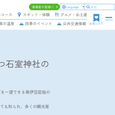
ヘ
事業者の皆様へ
Language
ッ
ルコース
スポット・体験
グルメ・お土産
ダ
MENU
県の温泉
四季のイベント
公共交通情報
ー
お気に入り
上
段
ナ
ビ
ゲ
つ石室神社の
ー
シ
ョ
ン
原を一望できる南伊豆屈指の
ても知られ、多くの観光客