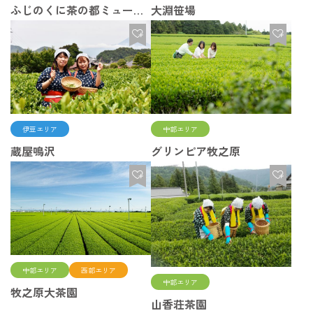
ふじのくに茶の都ミュージアム
大淵笹場
中部エリア
伊豆エリア
グリンピア牧之原
蔵屋鳴沢
中部エリア
西部エリア
中部エリア
牧之原大茶園
山香荘茶園