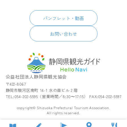
日本語
このサイトについて
グルメ・お土産
English
パンフレット・動画
イベント
简体中文
パンフレット・動画
宿泊
繁體中文
アクセス
한국어
お問い合わせ
お知らせ
関連リンク
静岡県観光アプリ TIPS
公益社団法人静岡県観光協会
〒422-8067
静岡市駿河区南町 14-1 水の森ビル 2 階
TEL:054-202-5595（営業時間／8:30〜17:15） FAX:054-202-5597
copyright© Shizuoka Prefectural Tourism Association.
All rights reserved.