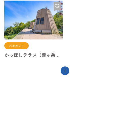
西部エリア
かっぽしテラス（粟ヶ岳世界農業遺産茶草場テラス）
1
次
の
ペ
ー
ジ
へ