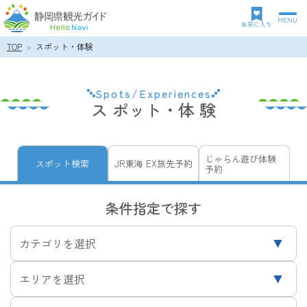
MENU
グ
お気に入り
ロ
TOP
スポット・体験
パ
ー
ン
バ
ク
ル
Spots/Experiences
ズ
ナ
ス ポット・体 験
リ
ビ
ス
ゲ
ト
ー
シ
じゃらん遊び体験
スポット検索
JR東海 EX旅先予約
予約
ョ
ン
条件指定で探す
カテゴリを選択
エリアを選択