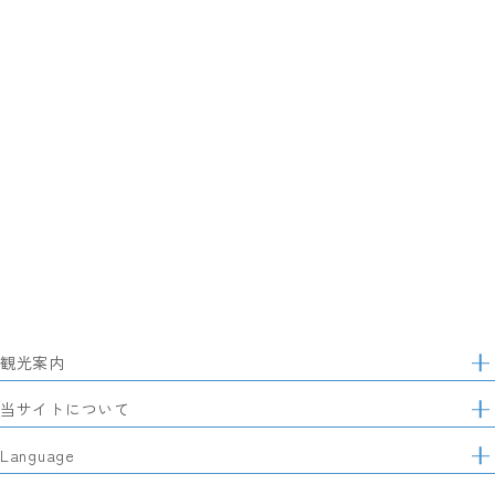
観光案内
サ
イ
特集
当サイトについて
ト
マ
レポート記事
静岡県観光協会について
Language
ッ
モデルコース
プ
パートナーズ会員
スポット・体験