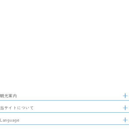
観光案内
サ
イ
特集
当サイトについて
ト
マ
レポート記事
静岡県観光協会について
Language
ッ
モデルコース
プ
パートナーズ会員