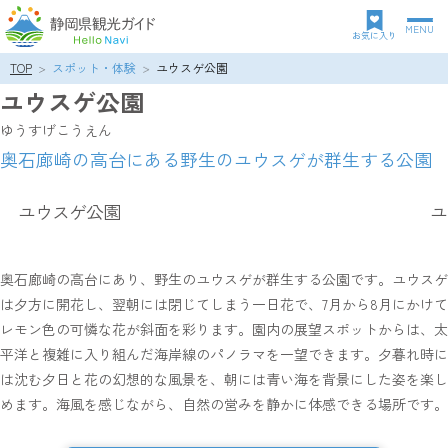
MENU
グ
お気に入り
ロ
TOP
スポット・体験
ユウスゲ公園
パ
ー
ユウスゲ公園
ン
バ
ク
ル
ゆうすげこうえん
ズ
ナ
奥石廊崎の高台にある野生のユウスゲが群生する公園
リ
ビ
ス
ゲ
ト
ー
ユウスゲ公園
ユ
シ
ョ
ン
奥石廊崎の高台にあり、野生のユウスゲが群生する公園です。ユウスゲ
は夕方に開花し、翌朝には閉じてしまう一日花で、7月から8月にかけて
レモン色の可憐な花が斜面を彩ります。園内の展望スポットからは、太
平洋と複雑に入り組んだ海岸線のパノラマを一望できます。夕暮れ時に
は沈む夕日と花の幻想的な風景を、朝には青い海を背景にした姿を楽し
めます。海風を感じながら、自然の営みを静かに体感できる場所です。