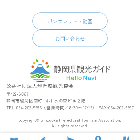
スポット・体験
日本語
このサイトについて
グルメ・お土産
English
パンフレット・動画
イベント
简体中文
パンフレット・動画
宿泊
繁體中文
アクセス
한국어
お問い合わせ
お知らせ
関連リンク
静岡県観光アプリ TIPS
公益社団法人静岡県観光協会
〒422-8067
静岡市駿河区南町 14-1 水の森ビル 2 階
TEL:054-202-5595（営業時間／8:30〜17:15） FAX:054-202-5597
copyright© Shizuoka Prefectural Tourism Association.
All rights reserved.