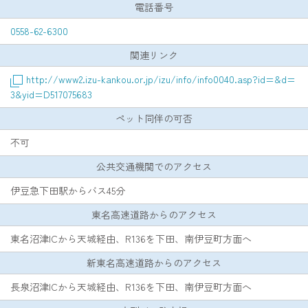
電話番号
0558-62-6300
関連リンク
http://www2.izu-kankou.or.jp/izu/info/info0040.asp?id=&d=
3&yid=D517075683
ペット同伴の可否
不可
公共交通機関でのアクセス
伊豆急下田駅からバス45分
東名高速道路からのアクセス
東名沼津ICから天城経由、R136を下田、南伊豆町方面へ
新東名高速道路からのアクセス
長泉沼津ICから天城経由、R136を下田、南伊豆町方面へ