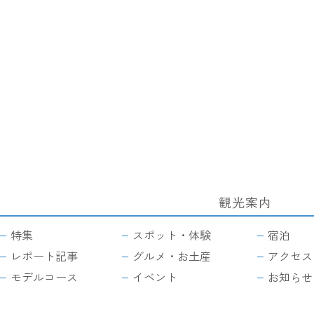
観光案内
サ
イ
特集
スポット・体験
宿泊
ト
マ
レポート記事
グルメ・お土産
アクセス
ッ
モデルコース
イベント
お知らせ
プ