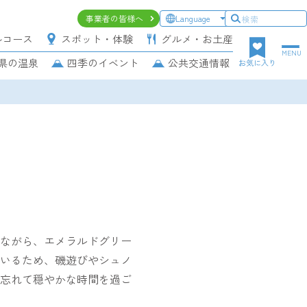
ヘ
事業者の皆様へ
Language
ッ
ルコース
スポット・体験
グルメ・お土産
ダ
MENU
県の温泉
四季のイベント
公共交通情報
ー
お気に入り
上
段
ナ
ビ
ゲ
ー
シ
ョ
ン
トながら、エメラルドグリー
いるため、磯遊びやシュノ
忘れて穏やかな時間を過ご