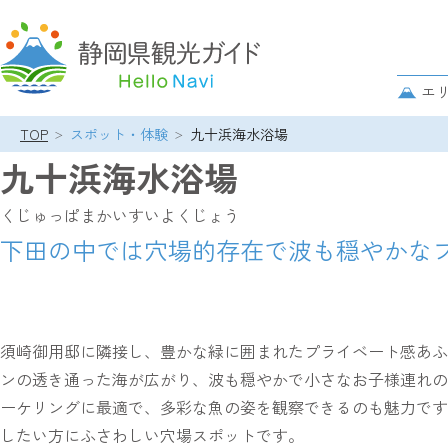
グ
ロ
サ
エ
ー
ブ
バ
TOP
スポット・体験
九十浜海水浴場
ナ
パ
ル
ビ
九十浜海水浴場
ン
ナ
ゲ
ク
ビ
ー
くじゅっぱまかいすいよくじょう
ズ
ゲ
シ
リ
下田の中では穴場的存在で波も穏やかな
ー
ョ
ス
シ
ン
ト
ョ
ン
須崎御用邸に隣接し、豊かな緑に囲まれたプライベート感あふ
ンの透き通った海が広がり、波も穏やかで小さなお子様連れの
ーケリングに最適で、多彩な魚の姿を観察できるのも魅力です
したい方にふさわしい穴場スポットです。