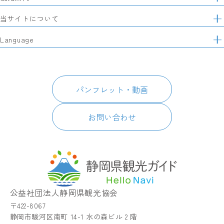
イ
特集
当サイトについて
ト
マ
レポート記事
静岡県観光協会について
Language
ッ
モデルコース
プ
パートナーズ会員
スポット・体験
日本語
このサイトについて
グルメ・お土産
English
パンフレット・動画
イベント
简体中文
パンフレット・動画
宿泊
繁體中文
アクセス
한국어
お問い合わせ
お知らせ
関連リンク
静岡県観光アプリ TIPS
公益社団法人静岡県観光協会
〒422-8067
静岡市駿河区南町 14-1 水の森ビル 2 階