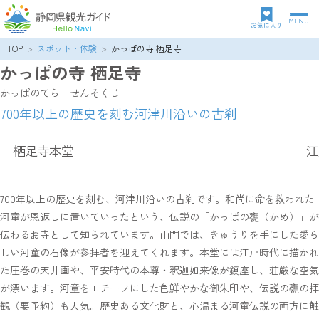
MENU
グ
お気に入り
ロ
TOP
スポット・体験
かっぱの寺 栖足寺
パ
ー
かっぱの寺 栖足寺
ン
バ
ク
ル
かっぱのてら せんそくじ
ズ
ナ
700年以上の歴史を刻む河津川沿いの古刹
リ
ビ
ス
ゲ
ト
ー
栖足寺本堂
江
シ
ョ
ン
700年以上の歴史を刻む、河津川沿いの古刹です。和尚に命を救われた
河童が恩返しに置いていったという、伝説の「かっぱの甕（かめ）」が
伝わるお寺として知られています。山門では、きゅうりを手にした愛ら
しい河童の石像が参拝者を迎えてくれます。本堂には江戸時代に描かれ
た圧巻の天井画や、平安時代の本尊・釈迦如来像が鎮座し、荘厳な空気
が漂います。河童をモチーフにした色鮮やかな御朱印や、伝説の甕の拝
観（要予約）も人気。歴史ある文化財と、心温まる河童伝説の両方に触