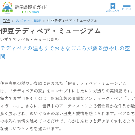
MENU
グ
お気に入り
ロ
TOP
スポット・体験
伊豆テディベア・ミュージアム
パ
ー
伊豆テディベア・ミュージアム
ン
バ
ク
ル
いずてでぃべあ・みゅーじあむ
ズ
ナ
テディベアの温もりでおさなごころが蘇る癒やしの空
リ
ビ
間
ス
ゲ
ト
ー
シ
ョ
ン
伊豆高原の穏やかな緑に囲まれた「伊豆テディベア・ミュージアム」
は、「テディベアの家」をコンセプトにしたレンガ造りの美術館です。
館内でまず目を引くのは、1904年製の貴重なアンティーク・ベア「テデ
ィガール」。さらに、世界中のアーティストによる個性豊かな作品が数
多く展示され、ぬいぐるみの深い歴史と愛情を感じられます。ベアたち
の多彩な表情を眺めているだけで、心がじんわりと解きほぐされるよう
な優しいひとときを過ごせます。