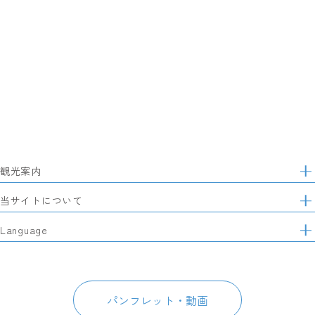
観光案内
サ
イ
特集
当サイトについて
ト
マ
レポート記事
静岡県観光協会について
Language
ッ
モデルコース
プ
パートナーズ会員
スポット・体験
日本語
このサイトについて
グルメ・お土産
English
パンフレット・動画
イベント
简体中文
パンフレット・動画
宿泊
繁體中文