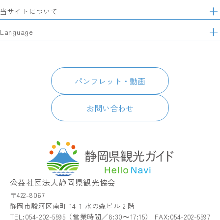
イ
特集
当サイトについて
ト
マ
レポート記事
静岡県観光協会について
Language
ッ
モデルコース
プ
パートナーズ会員
スポット・体験
日本語
このサイトについて
グルメ・お土産
English
パンフレット・動画
イベント
简体中文
パンフレット・動画
宿泊
繁體中文
アクセス
한국어
お問い合わせ
お知らせ
関連リンク
静岡県観光アプリ TIPS
公益社団法人静岡県観光協会
〒422-8067
静岡市駿河区南町 14-1 水の森ビル 2 階
TEL:054-202-5595（営業時間／8:30〜17:15） FAX:054-202-5597