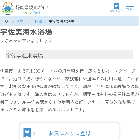
MENU
グ
お気に入り
ロ
TOP
スポット・体験
宇佐美海水浴場
パ
ー
宇佐美海水浴場
ン
バ
ク
ル
うさみかいすいよくじょう
ズ
ナ
リ
ビ
宇佐美海水浴場
ス
ゲ
ト
ー
シ
伊東市にある約1,500メートルの海岸線を持つ広々としたロングビーチ
ョ
です。遠浅で波が穏やかなため、家族連れや団体での利用に適していま
ン
す。北側の留田浜辺公園が隣接しており、潮が引くと現れる岩場での磯
遊びも人気です。海の家はありませんが、期間中は有料の公営駐車場が
利用でき、JR宇佐美駅からも徒歩圏内と好アクセス。開放的な砂浜で
ゆったりと海水浴を楽しめるスポットです。
0
お気に入りに登録