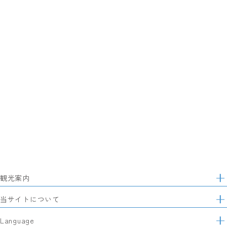
観光案内
サ
イ
特集
当サイトについて
ト
マ
レポート記事
静岡県観光協会について
Language
ッ
モデルコース