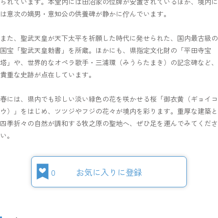
られています。本堂内には田沼家の位牌が安置されているほか、境内に
は意次の嫡男・意知公の供養碑が静かに佇んでいます。
また、聖武天皇が天下太平を祈願した時代に発せられた、国内最古級の
国宝「聖武天皇勅書」を所蔵。ほかにも、県指定文化財の「平田寺宝
塔」や、世界的なオペラ歌手・三浦環（みうらたまき）の記念碑など、
貴重な史跡が点在しています。
春には、県内でも珍しい淡い緑色の花を咲かせる桜「御衣黄（ギョイコ
ウ）」をはじめ、ツツジやフジの花々が境内を彩ります。重厚な建築と
四季折々の自然が調和する牧之原の聖地へ、ぜひ足を運んでみてくださ
い。
0
お気に入りに登録