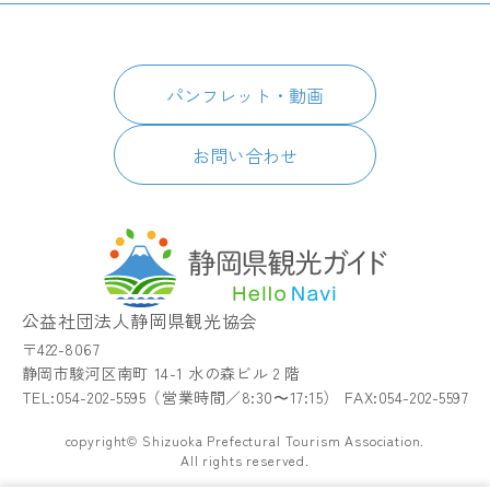
プ
パートナーズ会員
スポット・体験
日本語
このサイトについて
グルメ・お土産
English
パンフレット・動画
イベント
简体中文
パンフレット・動画
宿泊
繁體中文
アクセス
한국어
お問い合わせ
お知らせ
関連リンク
静岡県観光アプリ TIPS
公益社団法人静岡県観光協会
〒422-8067
静岡市駿河区南町 14-1 水の森ビル 2 階
TEL:054-202-5595（営業時間／8:30〜17:15） FAX:054-202-5597
copyright© Shizuoka Prefectural Tourism Association.
All rights reserved.