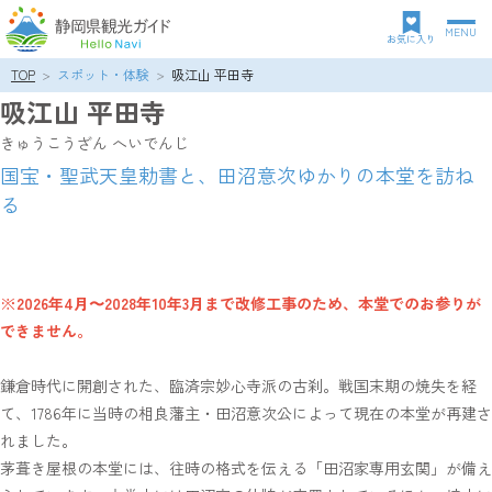
MENU
グ
お気に入り
ロ
TOP
スポット・体験
吸江山 平田寺
パ
ー
吸江山 平田寺
ン
バ
ク
ル
きゅうこうざん へいでんじ
ズ
ナ
国宝・聖武天皇勅書と、田沼意次ゆかりの本堂を訪ね
リ
ビ
る
ス
ゲ
ト
ー
シ
ョ
ン
※2026年4月〜2028年10年3月まで改修工事のため、本堂でのお参りが
できません。
鎌倉時代に開創された、臨済宗妙心寺派の古刹。戦国末期の焼失を経
て、1786年に当時の相良藩主・田沼意次公によって現在の本堂が再建さ
れました。
茅葺き屋根の本堂には、往時の格式を伝える「田沼家専用玄関」が備え