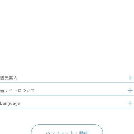
観光案内
サ
イ
特集
当サイトについて
ト
マ
レポート記事
静岡県観光協会について
Language
ッ
モデルコース
プ
パートナーズ会員
スポット・体験
日本語
このサイトについて
グルメ・お土産
English
パンフレット・動画
イベント
简体中文
パンフレット・動画