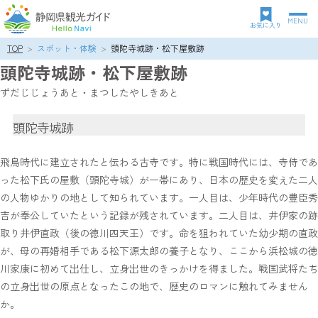
MENU
グ
お気に入り
ロ
TOP
スポット・体験
頭陀寺城跡・松下屋敷跡
パ
ー
頭陀寺城跡・松下屋敷跡
ン
バ
ク
ル
ずだじじょうあと・まつしたやしきあと
ズ
ナ
リ
ビ
頭陀寺城跡
ス
ゲ
ト
ー
シ
飛鳥時代に建立されたと伝わる古寺です。特に戦国時代には、寺侍であ
ョ
った松下氏の屋敷（頭陀寺城）が一帯にあり、日本の歴史を変えた二人
ン
の人物ゆかりの地として知られています。一人目は、少年時代の豊臣秀
吉が奉公していたという記録が残されています。二人目は、井伊家の跡
取り井伊直政（後の徳川四天王）です。命を狙われていた幼少期の直政
が、母の再婚相手である松下源太郎の養子となり、ここから浜松城の徳
川家康に初めて出仕し、立身出世のきっかけを得ました。戦国武将たち
の立身出世の原点となったこの地で、歴史のロマンに触れてみません
か。