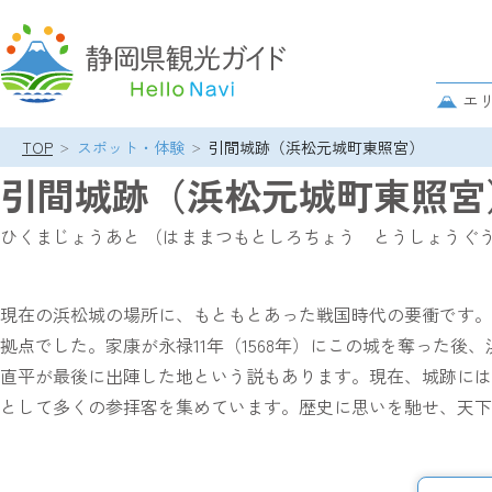
グ
ロ
サ
エ
ー
ブ
バ
TOP
スポット・体験
引間城跡（浜松元城町東照宮）
ナ
パ
ル
ビ
引間城跡（浜松元城町東照宮
ン
ナ
ゲ
ク
ビ
ー
ひくまじょうあと （はままつもとしろちょう とうしょうぐ
ズ
ゲ
シ
リ
ー
ョ
ス
シ
ン
現在の浜松城の場所に、もともとあった戦国時代の要衝です。
ト
ョ
拠点でした。家康が永禄11年（1568年）にこの城を奪った
ン
直平が最後に出陣した地という説もあります。現在、城跡には
として多くの参拝客を集めています。歴史に思いを馳せ、天下