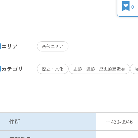
0
エリア
西部エリア
カテゴリ
歴史・文化
史跡・遺跡・歴史的建造物
住所
〒430-094