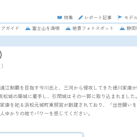
特集
レポート記事
モデ
リアガイド
富士山を満喫
絶景フォトスポット
静岡
）
う）
遠江制覇を目指す今川氏と、三河から侵攻してきた徳川家康が
後、浜松城の築城に着手し、引間城はその一郭に取り込まれまし
家康を祀る浜松元城町東照宮が創建されており、「出世願いを
人ゆかりの地でパワーを感じてください。