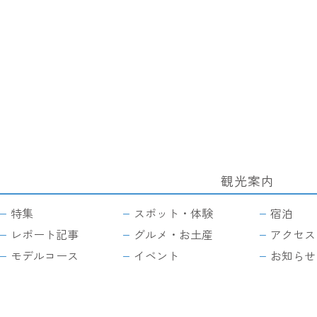
観光案内
サ
イ
特集
スポット・体験
宿泊
ト
マ
レポート記事
グルメ・お土産
アクセス
ッ
モデルコース
イベント
お知らせ
プ