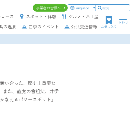
ヘ
事業者の皆様へ
Language
ッ
ルコース
スポット・体験
グルメ・お土産
ダ
MENU
県の温泉
四季のイベント
公共交通情報
ー
お気に入り
上
段
ナ
ビ
ゲ
ー
シ
奪い合った、歴史上重要な
ョ
ン
た。また、直虎の曾祖父、井伊
かなえるパワースポット」