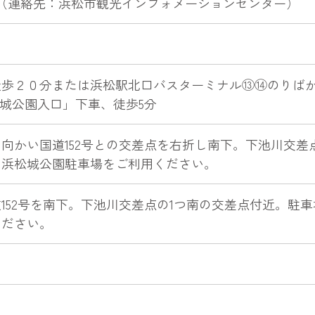
（連絡先：浜松市観光インフォメーションセンター）
徒歩２０分または浜松駅北口バスターミナル⑬⑭のりば
松城公園入口」下車、徒歩5分
向かい国道152号との交差点を右折し南下。下池川交差
は浜松城公園駐車場をご利用ください。
152号を南下。下池川交差点の1つ南の交差点付近。駐
ください。