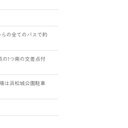
からの全てのバスで約
点の1つ南の交差点付
車場は浜松城公園駐車