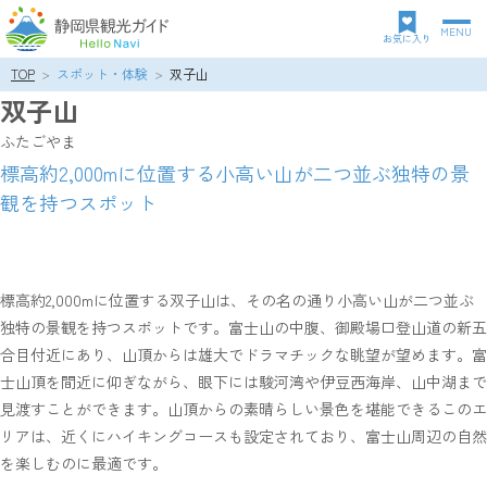
MENU
グ
お気に入り
ロ
TOP
スポット・体験
双子山
パ
ー
双子山
ン
バ
ク
ル
ふたごやま
ズ
ナ
標高約2,000mに位置する小高い山が二つ並ぶ独特の景
リ
ビ
観を持つスポット
ス
ゲ
ト
ー
シ
ョ
ン
標高約2,000mに位置する双子山は、その名の通り小高い山が二つ並ぶ
独特の景観を持つスポットです。富士山の中腹、御殿場口登山道の新五
合目付近にあり、山頂からは雄大でドラマチックな眺望が望めます。富
士山頂を間近に仰ぎながら、眼下には駿河湾や伊豆西海岸、山中湖まで
見渡すことができます。山頂からの素晴らしい景色を堪能できるこのエ
リアは、近くにハイキングコースも設定されており、富士山周辺の自然
を楽しむのに最適です。