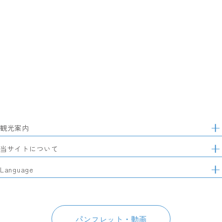
観光案内
サ
イ
特集
当サイトについて
ト
マ
レポート記事
静岡県観光協会について
Language
ッ
モデルコース
プ
パートナーズ会員
スポット・体験
日本語
このサイトについて
グルメ・お土産
English
パンフレット・動画
イベント
简体中文
パンフレット・動画