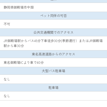
静岡県御殿場市中畑
ペット同伴の可否
不可
公共交通機関でのアクセス
JR御殿場駅からバス45分下車徒歩30分(季節運行）またはJR御殿場
駅から車30分
東名高速道路からのアクセス
東名御殿場ICより車で40分
大型バス駐車場
なし
駐車場
なし