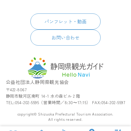
スポット・体験
日本語
このサイトについて
グルメ・お土産
English
パンフレット・動画
イベント
简体中文
パンフレット・動画
宿泊
繁體中文
アクセス
한국어
お問い合わせ
お知らせ
関連リンク
静岡県観光アプリ TIPS
公益社団法人静岡県観光協会
〒422-8067
静岡市駿河区南町 14-1 水の森ビル 2 階
TEL:054-202-5595（営業時間／8:30〜17:15） FAX:054-202-5597
copyright© Shizuoka Prefectural Tourism Association.
All rights reserved.