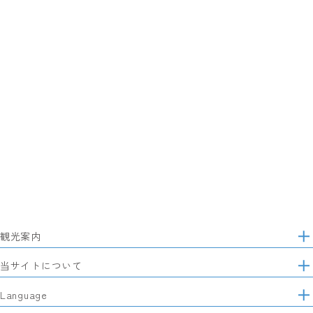
観光案内
サ
イ
特集
当サイトについて
ト
マ
レポート記事
静岡県観光協会について
Language
ッ
モデルコース
プ
パートナーズ会員