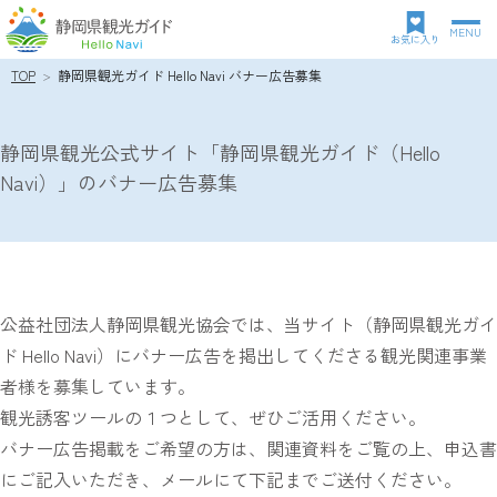
MENU
グ
お気に入り
ロ
TOP
静岡県観光ガイド Hello Navi バナー広告募集
パ
ー
ン
バ
ク
ル
静岡県観光公式サイト「静岡県観光ガイド（Hello
ズ
ナ
Navi）」のバナー広告募集
リ
ビ
ス
ゲ
ト
ー
シ
ョ
ン
公益社団法人静岡県観光協会では、当サイト（静岡県観光ガイ
ド Hello Navi）にバナー広告を掲出してくださる観光関連事業
者様を募集しています。
観光誘客ツールの１つとして、ぜひご活用ください。
バナー広告掲載をご希望の方は、関連資料をご覧の上、申込書
にご記入いただき、メールにて下記までご送付ください。