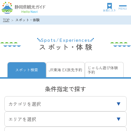
MENU
グ
お気に入り
ロ
TOP
スポット・体験
パ
ー
ン
バ
ク
ル
Spots/Experiences
ズ
ナ
ス ポット・体 験
リ
ビ
ス
ゲ
ト
ー
シ
じゃらん遊び体験
スポット検索
JR東海 EX旅先予約
予約
ョ
ン
条件指定で探す
カテゴリを選択
エリアを選択