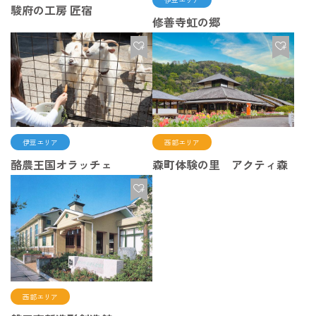
駿府の工房 匠宿
修善寺虹の郷
伊豆エリア
西部エリア
酪農王国オラッチェ
森町体験の里 アクティ森
西部エリア