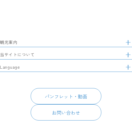
観光案内
サ
イ
特集
当サイトについて
ト
マ
レポート記事
静岡県観光協会について
Language
ッ
モデルコース
プ
パートナーズ会員
スポット・体験
日本語
このサイトについて
グルメ・お土産
English
パンフレット・動画
イベント
简体中文
パンフレット・動画
宿泊
繁體中文
アクセス
한국어
お問い合わせ
お知らせ
関連リンク
静岡県観光アプリ TIPS